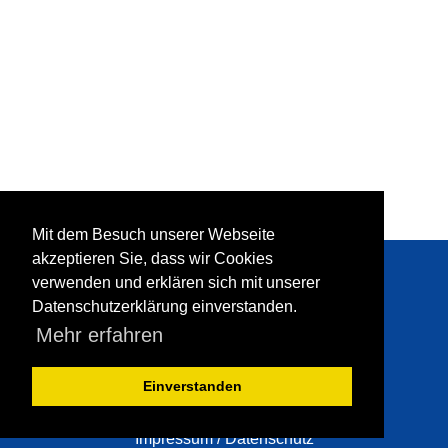
Mit dem Besuch unserer Webseite
Hans Lippert
akzeptieren Sie, dass wir Cookies
Metallbaumeister
verwenden und erklären sich mit unserer
Grünwalder Straße 1
Datenschutzerklärung einverstanden.
82064 Straßlach
Mehr erfahren
Telefon (0 81 70) 83 38
Telefax (0 81 70) 84 11
info@lippertmetallbau.de
Einverstanden
www.lippertmetallbau.de
Impressum / Datenschutz