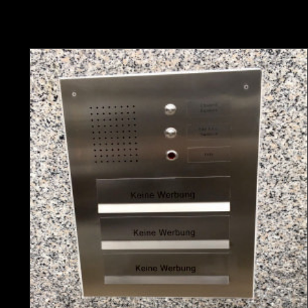
Metallbau
Gartentore, Gartenzäune, Gartentüren
Balkone und Überdachungen
Treppengeländer
Geländer aller Art
Einfahrtstore
Fenstergitter
Briefkastenanlagen
Einbruchsicherungen
etc.