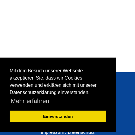
Mit dem Besuch unserer Webseite
Hans Lippert
akzeptieren Sie, dass wir Cookies
Metallbaumeister
verwenden und erklären sich mit unserer
Grünwalder Straße 1
Datenschutzerklärung einverstanden.
82064 Straßlach
Mehr erfahren
Telefon (0 81 70) 83 38
Telefax (0 81 70) 84 11
info@lippertmetallbau.de
Einverstanden
www.lippertmetallbau.de
Impressum / Datenschutz