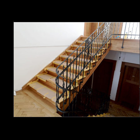
Metallbau
Gartentore, Gartenzäune, Gartentüren
Balkone und Überdachungen
Treppengeländer
Geländer aller Art
Einfahrtstore
Fenstergitter
Briefkastenanlagen
Einbruchsicherungen
etc.