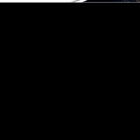
o
r
r
k.
en-
ung
seit